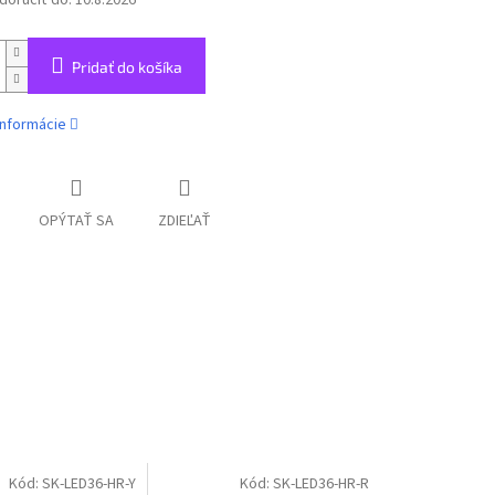
oručiť do:
10.8.2026
Pridať do košíka
informácie
OPÝTAŤ SA
ZDIEĽAŤ
Kód:
SK-LED36-HR-Y
Kód:
SK-LED36-HR-R