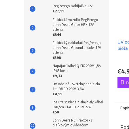
PegPerego Nabíjačka 12V
€27,99
Elektrické vozidlo PegPerego
John Deere Gator HPX 12V
zelená
€544
UV od
Elektrický nakladač PegPerego
biela
John Deere Ground Loader 12V
zelená
3,8W
€398
Napájací kábel Q-FIX 230V/1,5A
€4,
IP65 biela
€9,13
D
UV odolné - Svetelný had biela
1m 36LED 230V 3,8W
€4,99
Ice Lite studená biela/biely kábel
3x0,5m 114LED 230V 22W
Popi
€50
John Deere RC Traktor - s
diaľkovým ovládačom
Pod