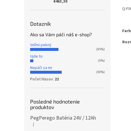
€463,30
Q-FIX
Dotazník
Farb
Ako sa Vám páči náš e-shop?
Roz
Veľmi pekný
(45%)
Ujde to
(5%)
Nepáči sa mi
(50%)
Počet hlasov:
22
Posledné hodnotenie
produktov
PegPerego Batéria 24V / 12Ah
|
Hodnotenie produktu je 5 z 5 hviezdičiek.