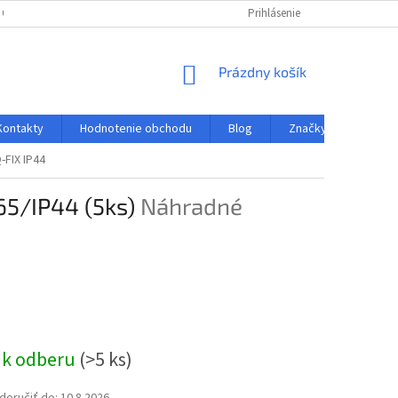
 OSOBNÝCH ÚDAJOV
REKLAMAČNÝ PORIADOK
Prihlásenie
PREHLAD SPÔSOBU 
NÁKUPNÝ
Prázdny košík
KOŠÍK
Kontakty
Hodnotenie obchodu
Blog
Značky
-FIX IP44
65/IP44 (5ks)
Náhradné
ová
 k odberu
(>5 ks)