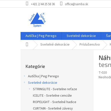
Prejsť
+421 2/44 25 58 36
office@samba.sk
na
obsah
Autíčka | Peg Perego
Svetelné dekorácie
Šar
Domov
Svetelné dekorácie
Príslušenstvo
B
Náhr
o
Preskočiť
č
tesn
Kategórie
kategórie
n
T-020
ý
Autíčka | Peg Perego
Priemer
Neohod
p
hodnote
Svetelné dekorácie
a
produkt
STRINGLITE - Svetelne reťaze
n
je
e
ICELITE - Svetelne cencúle
0,0
z
l
ROPELIGHT - Svetelné hadice
5
CURTAIN - Svetelné závesy
hviezdič