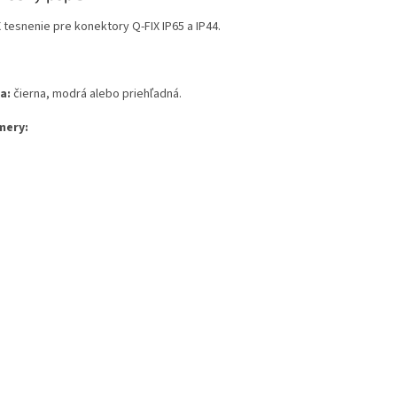
 tesnenie pre konektory Q-FIX IP65 a IP44.
a:
čierna, modrá alebo priehľadná.
mery: