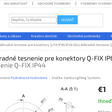
AKO NAKUPOVAŤ
OBCHODNÉ PODMIENKY
PODMIENKY OCHRANY
HĽADAŤ
kany a zábava
Kreativo domček
Obchodné podmienky
Náhradné tesnenie pre konektory Q-FIX IP65/IP44 (5ks)
Náhradné tesnenie Q
adné tesnenie pre konektory Q-FIX IP
enie Q-FIX IP44
né
notené
Podrobnosti hodnotenia
Značka:
Samba Lighting Systems
nie
€1
u
Jednotk
Ihneď
cena:
iek.