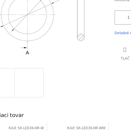
Môžeme d
Detailné 
TLAČ
iaci tovar
Kód:
SK-LED36-HR-W
Kód:
SK-LED36-HR-WW