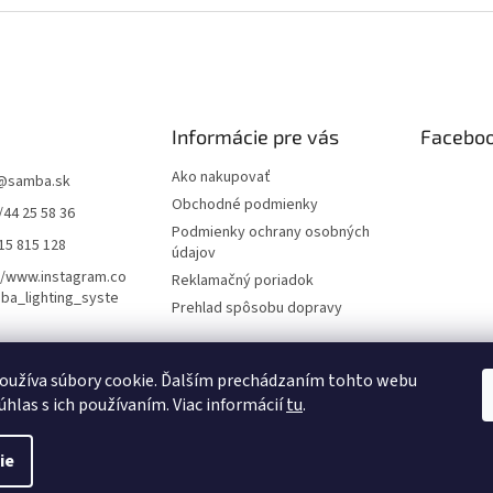
Informácie pre vás
Facebo
Ako nakupovať
@
samba.sk
Obchodné podmienky
/44 25 58 36
Podmienky ochrany osobných
15 815 128
údajov
//www.instagram.co
Reklamačný poriadok
ba_lighting_syste
Prehlad spôsobu dopravy
oužíva súbory cookie. Ďalším prechádzaním tohto webu
úhlas s ich používaním. Viac informácií
tu
.
ie
. Všetky práva vyhradené.