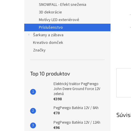
SNOWFALL - Efekt sneženia
3D dekorácie
Motívy LED exteriérové
Príslušenstvo
Šarkany a zábava
Kreativo domček
Značky
Top 10 produktov
Elektrický traktor PegPerego
John Deere Ground Force 12V
zelená
€398
PegPerego Batéria 12V / 8Ah
€70
Súvis
PegPerego Batéria 12V / 12Ah
€96