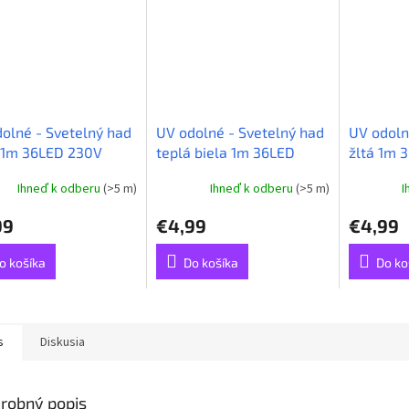
olné - Svetelný had
UV odolné - Svetelný had
UV odoln
 1m 36LED 230V
teplá biela 1m 36LED
žltá 1m 
230V 3,8W
Ihneď k odberu
(>5 m)
Ihneď k odberu
(>5 m)
I
99
€4,99
€4,99
o košíka
Do košíka
Do ko
s
Diskusia
robný popis