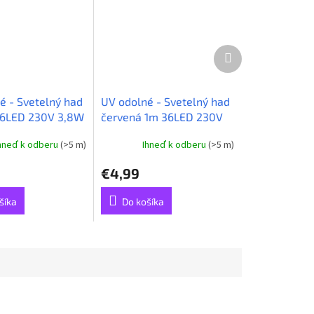
Ďalší
produkt
é - Svetelný had
UV odolné - Svetelný had
36LED 230V 3,8W
červená 1m 36LED 230V
3,8W
hneď k odberu
(>5 m)
Ihneď k odberu
(>5 m)
€4,99
šíka
Do košíka