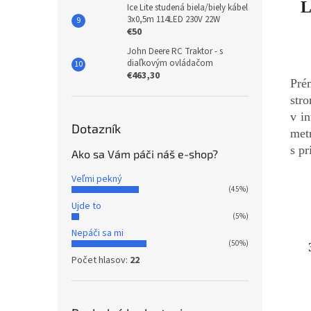
L
Ice Lite studená biela/biely kábel
3x0,5m 114LED 230V 22W
€50
John Deere RC Traktor - s
diaľkovým ovládačom
€463,30
Pré
str
v in
Dotazník
met
s p
Ako sa Vám páči náš e-shop?
Veľmi pekný
(45%)
Ujde to
(5%)
Nepáči sa mi
(50%)
Počet hlasov:
22