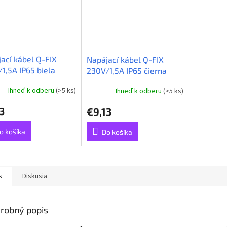
ací kábel Q-FIX
Napájací kábel Q-FIX
1,5A IP65 biela
230V/1,5A IP65 čierna
Ihneď k odberu
(>5 ks)
Ihneď k odberu
(>5 ks)
3
€9,13
o košíka
Do košíka
s
Diskusia
robný popis