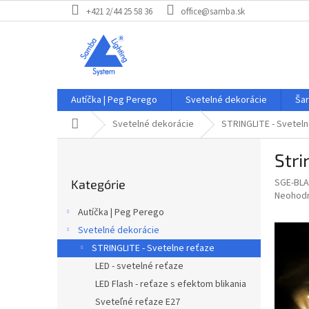
Prejsť
+421 2/44 25 58 36
office@samba.sk
na
obsah
Autíčka | Peg Perego
Svetelné dekorácie
Šar
Domov
Svetelné dekorácie
STRINGLITE - Svetel
B
Stri
o
Preskočiť
č
SGE-BL
Kategórie
kategórie
n
Priemer
Neohod
ý
hodnote
Autíčka | Peg Perego
p
produkt
Svetelné dekorácie
je
a
0,0
STRINGLITE - Svetelne reťaze
n
z
e
LED - svetelné reťaze
5
l
LED Flash - reťaze s efektom blikania
hviezdič
Sveteľné reťaze E27