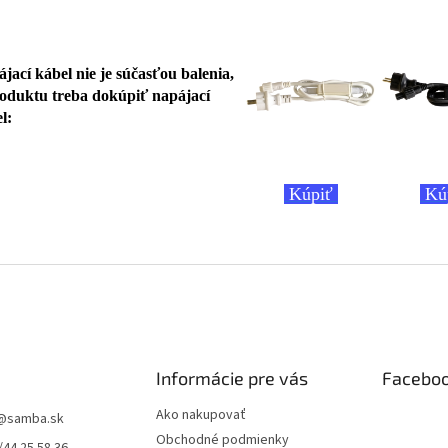
jací kábel nie je súčasťou balenia,
oduktu treba dokúpiť napájací
l:
Kúpiť
Kú
Informácie pre vás
Facebo
Ako nakupovať
@
samba.sk
Obchodné podmienky
/44 25 58 36