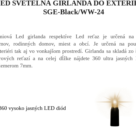
ED SVETELNÁ GIRLANDA DO EXTERI
SGE-Black/WW-24
miová Led girlanda respektíve Led reťaz je určená na
omov, rodinných domov, miest a obcí. Je určená na pou
teriéri tak aj vo vonkajšom prostredí. Girlanda sa skladá zo 
rových reťazí a na celej dĺžke nájdete 360 ultra jasných
riemerom 7mm.
360 vysoko jasných LED diód