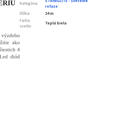
STRINGLITE - Svetelne
ÉRIU
Kategória
:
reťaze
Dĺžka
:
24 m
Farba
Teplá biela
svetla
:
 výzdobu
žitie ako
šiestich 4
 Led diód