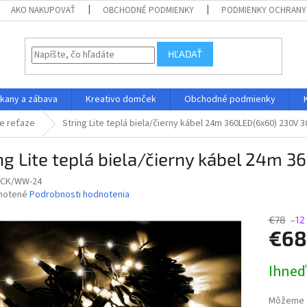
AKO NAKUPOVAŤ
OBCHODNÉ PODMIENKY
PODMIENKY OCHRANY
HĽADAŤ
kany a zábava
Kreativo domček
Obchodné podmienky
ne reťaze
String Lite teplá biela/čierny kábel 24m 360LED(6x60) 230V 
ng Lite teplá biela/čierny kábel 24m
ACK/WW-24
né
notené
Podrobnosti hodnotenia
nie
u
€78
–12
€68
Jednotk
Ihneď
cena:
iek.
Môžeme d