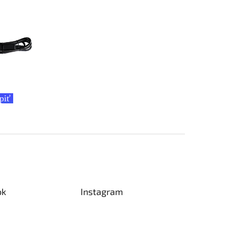
piť
ok
Instagram