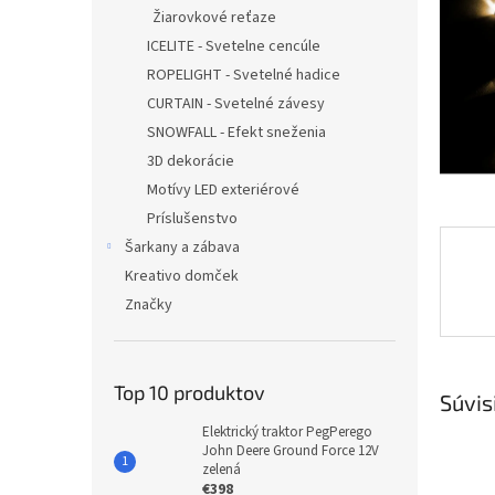
Žiarovkové reťaze
ICELITE - Svetelne cencúle
ROPELIGHT - Svetelné hadice
CURTAIN - Svetelné závesy
SNOWFALL - Efekt sneženia
3D dekorácie
Motívy LED exteriérové
Príslušenstvo
Šarkany a zábava
Kreativo domček
Značky
Top 10 produktov
Súvis
Elektrický traktor PegPerego
John Deere Ground Force 12V
zelená
€398