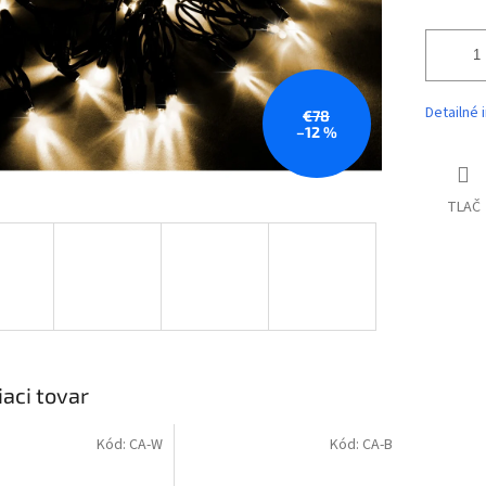
Detailné 
€78
–12 %
TLAČ
iaci tovar
Kód:
CA-W
Kód:
CA-B