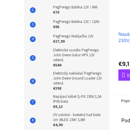
PegPerego Batéria 12V / 8Ah
€70
PegPerego Batéria 12V / 12Ah
€96
Napáj
PegPerego Nabíjačka 12V
230V/
€27,99
Elektrické vozidlo PegPerego
John Deere Gator HPX 12V
zelená
€9,1
€544
Elektrický nakladač PegPerego
D
John Deere Ground Loader 12V
zelená
€398
Napájací kábel Q-FIX 230V/1,5A
Popi
IP65 biela
€9,13
UV odolné - Svetelný had biela
Pod
1m 36LED 230V 3,8W
€4,99