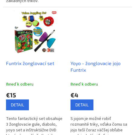
základných trikov.
Funtrix žonglovací set
Yoyo - žonglovacie jojo
Funtrix
Ihneď k odberu
Ihneď k odberu
€15
€4
DETAIL
DETAIL
Tento fantastický set obsahuje
S jojom je možné robiť
3 žonglovacie gule, diabolo,
rozmanité triky, vďaka čomu sa
yoyo set a inštruktážne DVD
jojo teší čoraz väčšej obľube