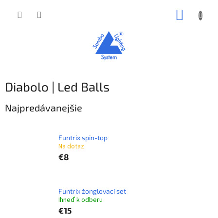
Prejsť
NÁKUP
na
obsah
KOŠÍK
Diabolo | Led Balls
Najpredávanejšie
Funtrix spin-top
Na dotaz
€8
Funtrix žonglovací set
Ihneď k odberu
€15