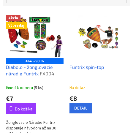
o
v
V
Akcia
ý
Výpredaj
p
i
s
p
r
o
€14
–50 %
d
Diabolo - žonglovacie
Funtrix spin-top
u
náradie Funtrix
FX004
k
t
Ihneď k odberu
(5 ks)
Na dotaz
o
€7
€8
v
DETAIL
Do košíka
Žonglovacie Náradie Funtrix
disponuje návodom až na 30