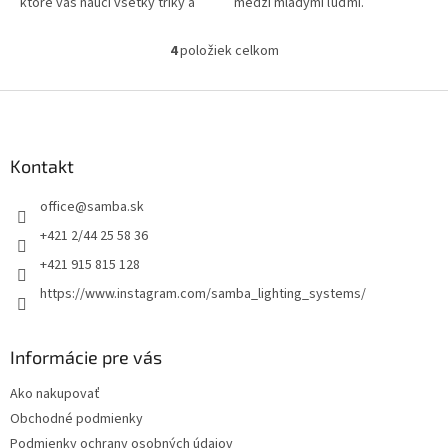
ktoré vás naučí všetky triky a
medzi mladými ľuďmi.
fígle ktoré budete potrebovať.
4
položiek celkom
O
v
l
Z
á
á
d
p
a
ä
Kontakt
c
t
i
office
@
samba.sk
i
e
p
e
+421 2/44 25 58 36
r
+421 915 815 128
v
k
https://www.instagram.com/samba_lighting_systems/
y
v
ý
Informácie pre vás
p
i
Ako nakupovať
s
Obchodné podmienky
u
Podmienky ochrany osobných údajov