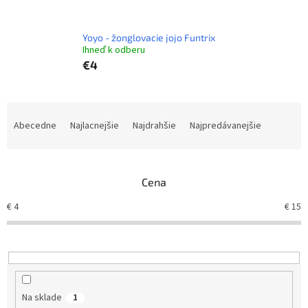
Yoyo - žonglovacie jojo Funtrix
Ihneď k odberu
€4
R
a
Abecedne
Najlacnejšie
Najdrahšie
Najpredávanejšie
d
e
n
Cena
i
e
€
4
€
15
p
r
o
d
u
k
Na sklade
1
t