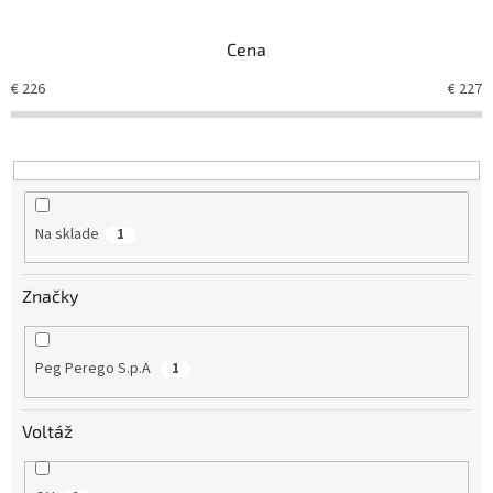
e
n
Cena
i
e
€
226
€
227
p
r
o
d
u
k
Na sklade
1
t
o
v
Značky
Peg Perego S.p.A
1
Voltáž