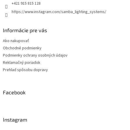
+421 915 815 128
v
k
https://www.instagram.com/samba_lighting_systems/
y
v
ý
Informácie pre vás
p
i
Ako nakupovať
s
Obchodné podmienky
u
Podmienky ochrany osobných údajov
Reklamačný poriadok
Prehlad spôsobu dopravy
Facebook
Instagram