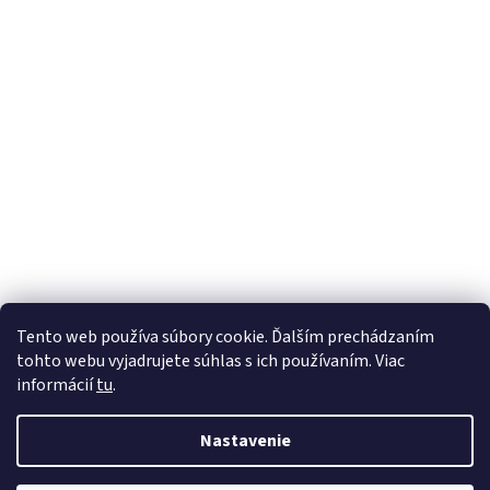
Tento web používa súbory cookie. Ďalším prechádzaním
Sledovať na Instagrame
tohto webu vyjadrujete súhlas s ich používaním. Viac
informácií
tu
.
Vytvoril Shoptet
Nastavenie