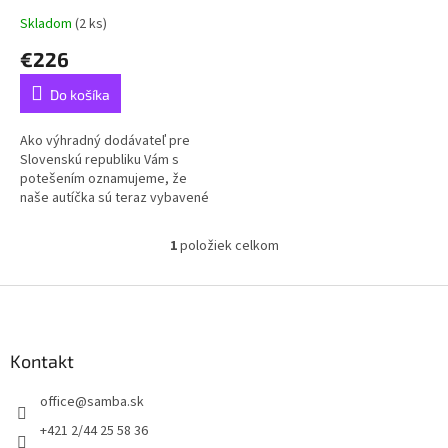
t
Skladom
(2 ks)
o
€226
v
Do košíka
Ako výhradný dodávateľ pre
Slovenskú republiku Vám s
potešením oznamujeme, že
naše autíčka sú teraz vybavené
novým typom lítiovej batérie s
dlhšou výdržou, rýchlejším
1
položiek celkom
O
nabíjaním...
v
l
Z
á
á
d
p
a
ä
Kontakt
c
t
i
office
@
samba.sk
i
e
p
e
+421 2/44 25 58 36
r