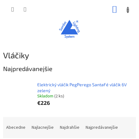
Prejsť
NÁKUP
na
obsah
KOŠÍK
Vláčiky
Najpredávanejšie
Elektrický vláčik PegPerego SantaFé vláčik 6V
zelený
Skladom
(2 ks)
€226
R
a
Abecedne
Najlacnejšie
Najdrahšie
Najpredávanejšie
d