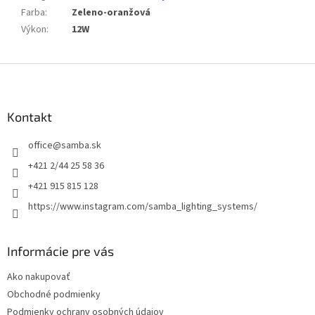
Farba
:
Zeleno-oranžová
Výkon
:
12W
Z
á
p
ä
Kontakt
t
office
@
samba.sk
i
e
+421 2/44 25 58 36
+421 915 815 128
https://www.instagram.com/samba_lighting_systems/
Informácie pre vás
Ako nakupovať
Obchodné podmienky
Podmienky ochrany osobných údajov