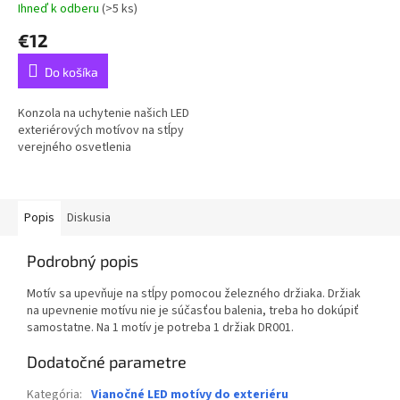
Ihneď k odberu
(>5 ks)
€12
Do košíka
Konzola na uchytenie našich LED
exteriérových motívov na stĺpy
verejného osvetlenia
Popis
Diskusia
Podrobný popis
Motív sa upevňuje na stĺpy pomocou železného držiaka. Držiak
na upevnenie motívu nie je súčasťou balenia, treba ho dokúpiť
samostatne. Na 1 motív je potreba 1 držiak DR001.
Dodatočné parametre
Kategória
:
Vianočné LED motívy do exteriéru