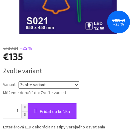
€180,81
–25 %
€180,81
–25 %
€135
Jednotková
Zvoľte variant
cena:
Variant
Môžeme doručiť do:
Zvoľte variant
Pridať do košíka
Exteriérová LED dekorácia na stĺpy verejného osvetlenia