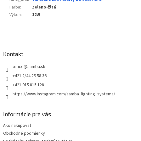
Farba
:
Zeleno-žltá
Výkon
:
12W
Z
á
p
ä
Kontakt
t
office
@
samba.sk
i
e
+421 2/44 25 58 36
+421 915 815 128
https://www.instagram.com/samba_lighting_systems/
Informácie pre vás
Ako nakupovať
Obchodné podmienky