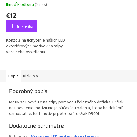
Ihneď k odberu
(>5 ks)
€12
Do košíka
Konzola na uchytenie našich LED
exteriérových motívov na stĺpy
verejného osvetlenia
Popis
Diskusia
Podrobný popis
Motív sa upevňuje na stĺpy pomocou železného držiaka. Držiak
na upevnenie motívu nie je súčasťou balenia, treba ho dokúpiť
samostatne. Na 1 motív je potreba 1 držiak DR001.
Dodatočné parametre
Kategória
:
Vianočné LED motívy do exteriéru