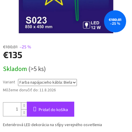
€180,81
–25 %
€180,81
–25 %
€135
Jednotková
Skladom
(>5 ks)
cena:
Variant
Môžeme doručiť do:
11.8.2026
Pridať do košíka
Exteriérová LED dekorácia na stĺpy verejného osvetlenia