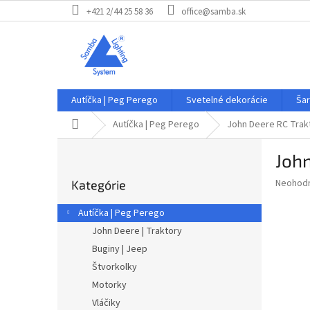
Prejsť
+421 2/44 25 58 36
office@samba.sk
na
obsah
Autíčka | Peg Perego
Svetelné dekorácie
Šar
Domov
Autíčka | Peg Perego
John Deere RC Trak
B
John
o
Preskočiť
č
Priemer
Neohod
Kategórie
kategórie
n
hodnote
ý
produkt
Autíčka | Peg Perego
p
je
John Deere | Traktory
0,0
a
z
Buginy | Jeep
n
5
e
Štvorkolky
hviezdič
l
Motorky
Vláčiky