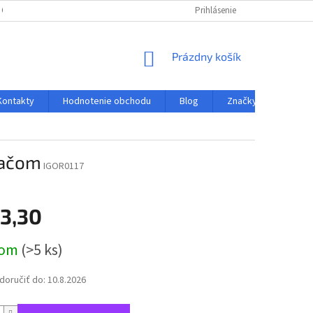
 OSOBNÝCH ÚDAJOV
REKLAMAČNÝ PORIADOK
Prihlásenie
PREHLAD SPÔSOBU 
NÁKUPNÝ
Prázdny košík
KOŠÍK
Kontakty
Hodnotenie obchodu
Blog
Značky
dačom
IGOR0117
3,30
ová
dom
(>5 ks)
oručiť do:
10.8.2026