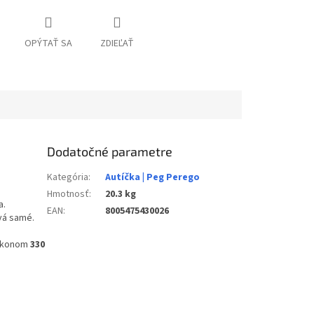
OPÝTAŤ SA
ZDIEĽAŤ
Dodatočné parametre
Kategória
:
Autíčka | Peg Perego
Hmotnosť
:
20.3 kg
a.
EAN
:
8005475430026
vá samé.
výkonom
330