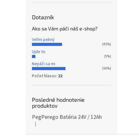
Dotazník
Ako sa Vám páči náš e-shop?
Veľmi pekný
(45%)
Ujde to
(5%)
Nepáči sa mi
(50%)
Počet hlasov:
22
Posledné hodnotenie
produktov
PegPerego Batéria 24V / 12Ah
|
Hodnotenie produktu je 5 z 5 hviezdičiek.
Z