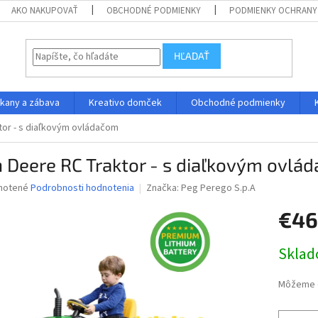
AKO NAKUPOVAŤ
OBCHODNÉ PODMIENKY
PODMIENKY OCHRANY
HĽADAŤ
kany a zábava
Kreativo domček
Obchodné podmienky
tor - s diaľkovým ovládačom
 Deere RC Traktor - s diaľkovým ovlá
né
notené
Podrobnosti hodnotenia
Značka:
Peg Perego S.p.A
nie
€46
u
Jednotk
Skla
cena:
iek.
Môžeme d