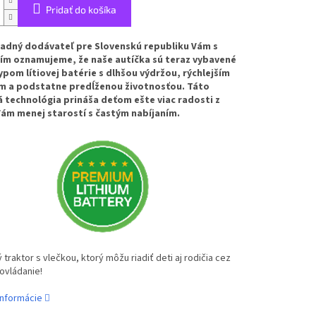
Pridať do košíka
adný dodávateľ pre Slovenskú republiku Vám s
ím oznamujeme, že naše autíčka sú teraz vybavené
pom lítiovej batérie s dlhšou výdržou, rýchlejším
m a podstatne predĺženou životnosťou. Táto
technológia prináša deťom ešte viac radosti z
Vám menej starostí s častým nabíjaním.
ý traktor s vlečkou, ktorý môžu riadiť deti aj rodičia cez
ovládanie!
informácie