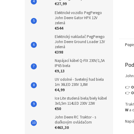
€27,99
Elektrické vozidlo PegPerego
John Deere Gator HPX 12V
zelená
€544
Elektrický nakladač PegPerego
John Deere Ground Loader 12V
Popi
zelená
€398
Napájací kábel Q-FIX 230V/1,5A
Pod
IP65 biela
€9,13
John 
UV odolné - Svetelný had biela
1m 36LED 230V 3,8W
👉
O
€4,99
👉
O
Ice Lite studená biela/biely kábel
3x0,5m 114LED 230V 22W
Trak
€50
W
a 
John Deere RC Traktor - s
Napá
diaľkovým ovládačom
€463,30