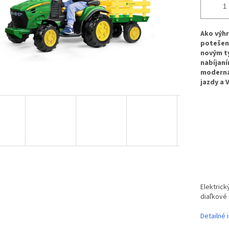
Ako výhr
potešen
novým ty
nabíjaní
moderná 
jazdy a 
Elektrick
diaľkové 
Detailné 