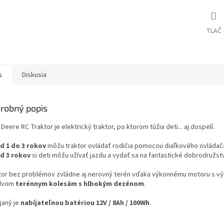
TLAČ
s
Diskusia
robný popis
Deere RC Traktor je elektrický traktor, po ktorom túžia deti... aj dospelí.
d 1 do 3 rokov
môžu traktor ovládať rodičia pomocou diaľkového ovládač
d 3 rokov
si deti môžu užívať jazdu a vydať sa na fantastické dobrodružst
tor bez problémov zvládne aj nerovný terén vďaka výkonnému motoru s 
dvom
terénnym kolesám s hlbokým dezénom
.
janý je
nabíjateľnou batériou 12V / 8Ah / 100Wh
.