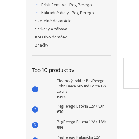
Príslušenstvo | Peg Perego
Náhradné diely | Peg Perego
Svetelné dekorácie
Šarkany a zábava
Kreativo domček
Značky
Top 10 produktov
Elektrický traktor PegPerego
John Deere Ground Force 12V
zelená
€398
PegPerego Batéria 12V / 8Ah
€70
PegPerego Batéria 12V / 12Ah
€96
PegPerego Nabíjačka 12V