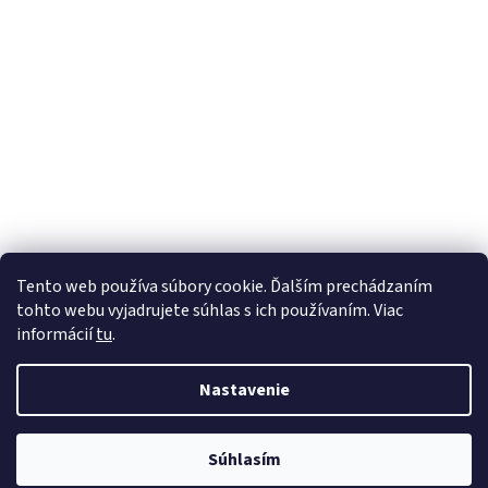
Tento web používa súbory cookie. Ďalším prechádzaním
Sledovať na Instagrame
tohto webu vyjadrujete súhlas s ich používaním. Viac
informácií
tu
.
Vytvoril Shoptet
Nastavenie
Copyright 2026
Sambalighting.sk - autíčka PegPerego
. Všetky
Súhlasím
práva vyhradené.