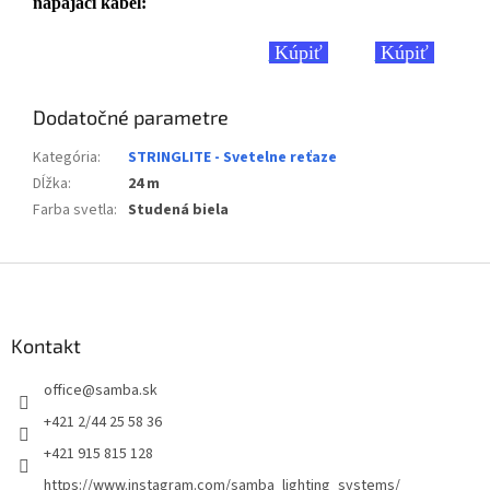
napájací kábel:
Kúpiť
Kúpiť
Dodatočné parametre
Kategória
:
STRINGLITE - Svetelne reťaze
Dĺžka
:
24 m
Farba svetla
:
Studená biela
Z
á
p
ä
Kontakt
t
office
@
samba.sk
i
e
+421 2/44 25 58 36
+421 915 815 128
https://www.instagram.com/samba_lighting_systems/