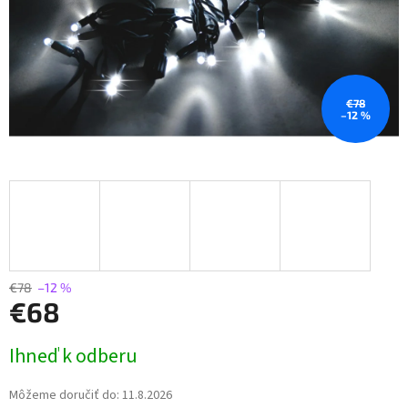
€78
–12 %
€78
–12 %
€68
Jednotková
Ihneď k odberu
cena:
Môžeme doručiť do:
11.8.2026