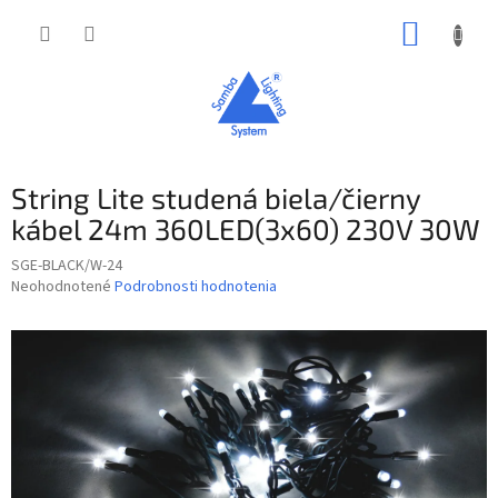
Prejsť
NÁKUP
na
obsah
KOŠÍK
String Lite studená biela/čierny
kábel 24m 360LED(3x60) 230V 30W
SGE-BLACK/W-24
Priemerné
Neohodnotené
Podrobnosti hodnotenia
hodnotenie
produktu
je
0,0
z
5
hviezdičiek.