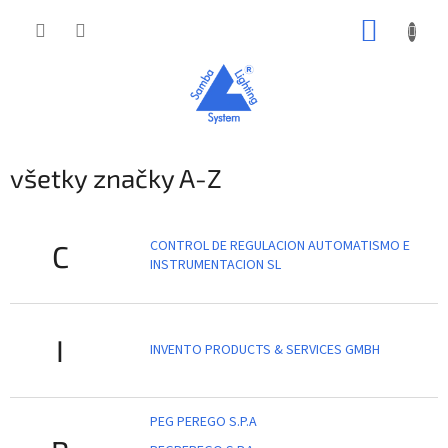
Prejsť
NÁKUP
na
obsah
KOŠÍK
všetky značky A-Z
CONTROL DE REGULACION AUTOMATISMO E
C
INSTRUMENTACION SL
I
INVENTO PRODUCTS & SERVICES GMBH
PEG PEREGO S.P.A