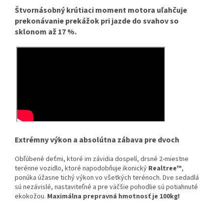
Štvornásobný krútiaci moment motora uľahčuje
prekonávanie prekážok pri jazde do svahov so
sklonom až 17 %.
Extrémny výkon a absolútna zábava pre dvoch
Obľúbené deťmi, ktoré im závidia dospelí, drsné 2-miestne
terénne vozidlo, ktoré napodobňuje ikonický
Realtree™
,
ponúka úžasne tichý výkon vo všetkých terénoch. Dve sedadlá
sú nezávislé, nastaviteľné a pre väčšie pohodlie sú potiahnuté
ekokožou.
Maximálna prepravná hmotnosť je 100kg!