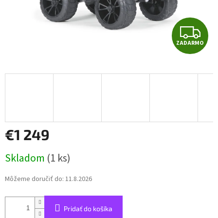
Z
ZADARMO
A
D
A
R
M
€1 249
O
Jednotková
Skladom
(1 ks)
cena:
Môžeme doručiť do:
11.8.2026
Pridať do košíka