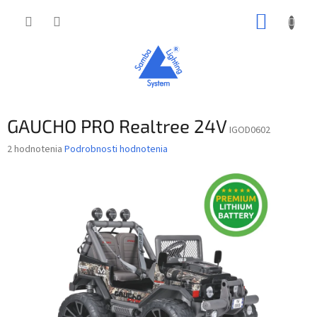
Prejsť
NÁKUP
na
obsah
KOŠÍK
GAUCHO PRO Realtree 24V
IGOD0602
Priemerné
2 hodnotenia
Podrobnosti hodnotenia
hodnotenie
produktu
je
5,0
z
5
hviezdičiek.