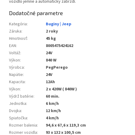
vozidlo jemne a automaticky zabrzdí.
Dodatočné parametre
Kategória
:
Buginy | Jeep
Záruka
:
2 roky
Hmotnosť
:
45 kg
EAN
:
8005475424162
Voltáž
:
24V
Výkon
:
840 W
Výrobca
:
PegPerego
Napätie
:
24V
Kapacita
:
12Ah
Výkon
:
2 x 420W ( 840W )
Výdrž batérie
:
60 min.
Jednotka
:
6 km/h
Dvojka
:
12 km/h
Spiatočka
:
4 km/h
Rozmer balenia
:
94,6 x 67,6 x 119,3 cm
Rozmer vozidla
:
93 x 132 x 100,5 cm