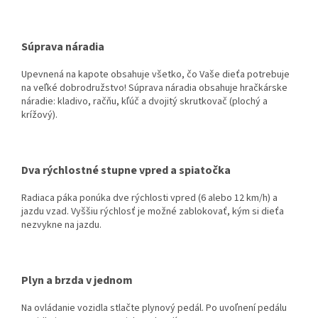
Súprava náradia
Upevnená na kapote obsahuje všetko, čo Vaše dieťa potrebuje
na veľké dobrodružstvo! Súprava náradia obsahuje hračkárske
náradie: kladivo, račňu, kľúč a dvojitý skrutkovač (plochý a
krížový).
Dva rýchlostné stupne vpred a spiatočka
Radiaca páka ponúka dve rýchlosti vpred (6 alebo 12 km/h) a
jazdu vzad. Vyššiu rýchlosť je možné zablokovať, kým si dieťa
nezvykne na jazdu.
Plyn a brzda v jednom
Na ovládanie vozidla stlačte plynový pedál. Po uvoľnení pedálu