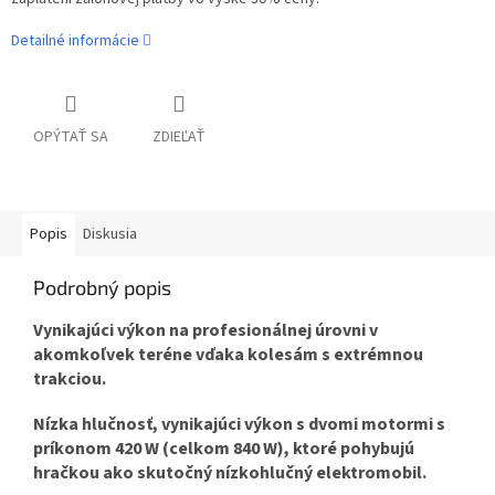
Detailné informácie
OPÝTAŤ SA
ZDIEĽAŤ
Popis
Diskusia
Podrobný popis
Vynikajúci výkon na profesionálnej úrovni v
akomkoľvek teréne vďaka kolesám s extrémnou
trakciou.
Nízka hlučnosť, vynikajúci výkon s dvomi motormi s
príkonom 420 W (celkom 840 W), ktoré pohybujú
hračkou ako skutočný nízkohlučný elektromobil.