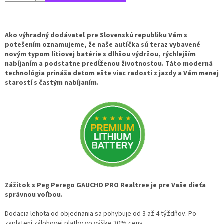
Ako výhradný dodávateľ pre Slovenskú republiku Vám s
potešením oznamujeme, že naše autíčka sú teraz vybavené
novým typom lítiovej batérie s dlhšou výdržou, rýchlejším
nabíjaním a podstatne predĺženou životnosťou. Táto moderná
technológia prináša deťom ešte viac radosti z jazdy a Vám menej
starostí s častým nabíjaním.
Zážitok s Peg Perego GAUCHO PRO Realtree je pre Vaše dieťa
správnou voľbou.
Dodacia lehota od objednania sa pohybuje od 3 až 4 týždňov. Po
zaplatení zálohovej platby vo výške 30% ceny.