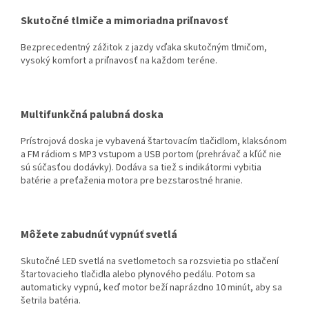
Skutočné tlmiče a mimoriadna priľnavosť
Bezprecedentný zážitok z jazdy vďaka skutočným tlmičom,
vysoký komfort a priľnavosť na každom teréne.
Multifunkčná palubná doska
Prístrojová doska je vybavená štartovacím tlačidlom, klaksónom
a FM rádiom s MP3 vstupom a USB portom (prehrávač a kľúč nie
sú súčasťou dodávky). Dodáva sa tiež s indikátormi vybitia
batérie a preťaženia motora pre bezstarostné hranie.
Môžete zabudnúť vypnúť svetlá
Skutočné LED svetlá na svetlometoch sa rozsvietia po stlačení
štartovacieho tlačidla alebo plynového pedálu. Potom sa
automaticky vypnú, keď motor beží naprázdno 10 minút, aby sa
šetrila batéria.