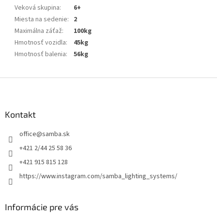
Veková skupina
:
6+
Miesta na sedenie
:
2
Maximálna záťaž
:
100kg
Hmotnosť vozidla
:
45kg
Hmotnosť balenia
:
56kg
Z
á
p
ä
Kontakt
t
office
@
samba.sk
i
e
+421 2/44 25 58 36
+421 915 815 128
https://www.instagram.com/samba_lighting_systems/
Informácie pre vás