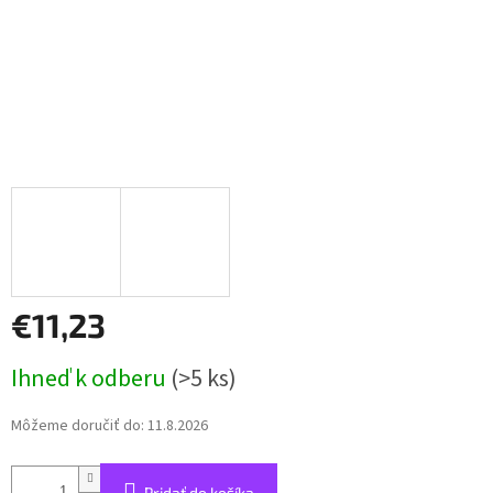
€11,23
Jednotková
Ihneď k odberu
(>5 ks)
cena:
Môžeme doručiť do:
11.8.2026
Pridať do košíka