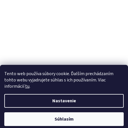
Tento web používa súbory cookie. Ďalším prechádzaním
Sledovať na Instagrame
tohto webu vyjadrujete súhlas s ich používaním. Viac
informácií
tu
.
Vytvoril Shoptet
Nastavenie
Copyright 2026
Sambalighting.sk - autíčka PegPerego
. Všetky
Súhlasím
práva vyhradené.