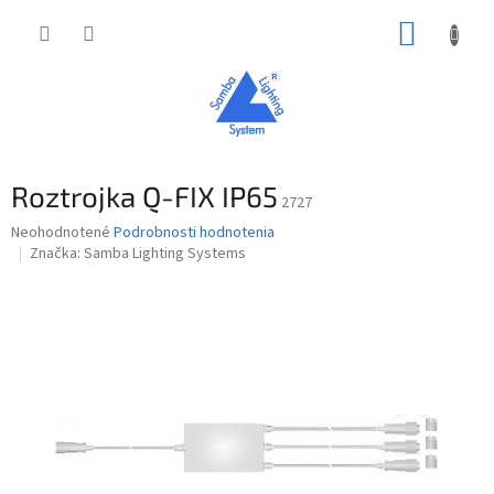
Prejsť
NÁKUP
na
obsah
KOŠÍK
Roztrojka Q-FIX IP65
2727
Priemerné
Neohodnotené
Podrobnosti hodnotenia
hodnotenie
Značka:
Samba Lighting Systems
produktu
je
0,0
z
5
hviezdičiek.