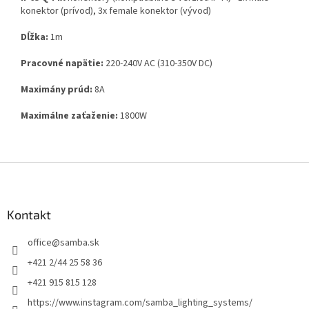
konektor (prívod), 3x female konektor (vývod)
Dĺžka:
1m
Pracovné napätie:
220-24
0V AC (310-350V DC)
Maximány prúd:
8A
Maximálne zaťaženie:
1800W
Z
á
p
ä
Kontakt
t
office
@
samba.sk
i
e
+421 2/44 25 58 36
+421 915 815 128
https://www.instagram.com/samba_lighting_systems/