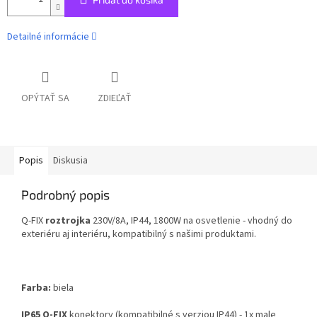
Detailné informácie
OPÝTAŤ SA
ZDIEĽAŤ
Popis
Diskusia
Podrobný popis
Q-FIX
roztrojka
230V/8A, IP44, 1800W na osvetlenie - vhodný do
exteriéru aj interiéru, kompatibilný s našimi produktami.
Farba:
biela
IP65 Q-FIX
konektory (kompatibilné s verziou IP44) - 1x male