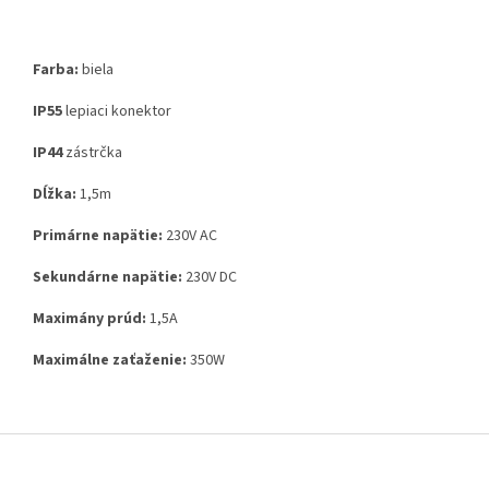
Farba:
biela
IP55
lepiaci konektor
IP44
zástrčka
Dĺžka:
1,5m
Primárne napätie:
230V AC
Sekundárne napätie:
230V DC
Maximány prúd:
1,5A
Maximálne zaťaženie:
350W
Z
á