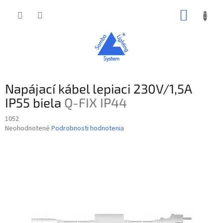
Prejsť
NÁKUP
na
obsah
KOŠÍK
Napájací kábel lepiaci 230V/1,5A
IP55 biela
Q-FIX IP44
1052
Priemerné
Neohodnotené
Podrobnosti hodnotenia
hodnotenie
produktu
je
0,0
z
5
hviezdičiek.