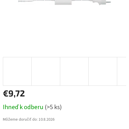
€9,72
Jednotková
Ihneď k odberu
(>5 ks)
cena:
Môžeme doručiť do:
10.8.2026