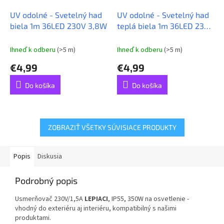
UV odolné - Svetelný had
UV odolné - Svetelný had
biela 1m 36LED 230V 3,8W
teplá biela 1m 36LED 230V
3,8W
Ihneď k odberu
(>5 m)
Ihneď k odberu
(>5 m)
€4,99
€4,99
Do košíka
Do košíka
ZOBRAZIŤ VŠETKY SÚVISIACE PRODUKTY
Popis
Diskusia
Podrobný popis
Usmerňovač 230V/1,5A
LEPIACI
, IP55, 350W na osvetlenie -
vhodný do exteriéru aj interiéru, kompatibilný s našimi
produktami.