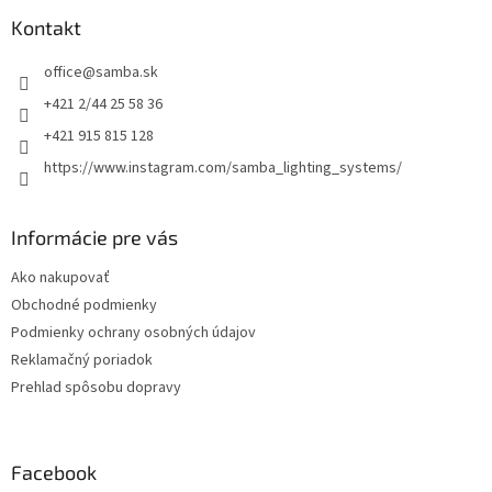
p
ä
Kontakt
t
office
@
samba.sk
i
e
+421 2/44 25 58 36
+421 915 815 128
https://www.instagram.com/samba_lighting_systems/
Informácie pre vás
Ako nakupovať
Obchodné podmienky
Podmienky ochrany osobných údajov
Reklamačný poriadok
Prehlad spôsobu dopravy
Facebook