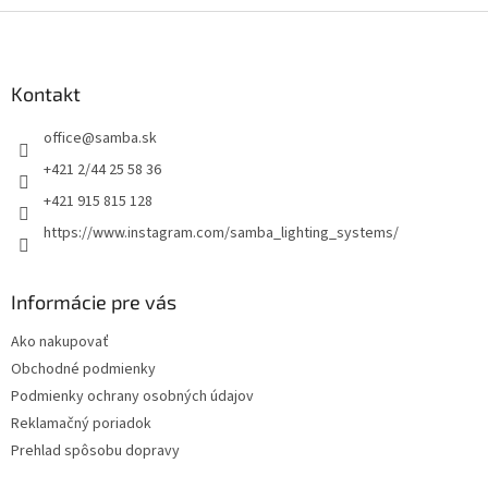
Z
á
p
ä
Kontakt
t
office
@
samba.sk
i
e
+421 2/44 25 58 36
+421 915 815 128
https://www.instagram.com/samba_lighting_systems/
Informácie pre vás
Ako nakupovať
Obchodné podmienky
Podmienky ochrany osobných údajov
Reklamačný poriadok
Prehlad spôsobu dopravy