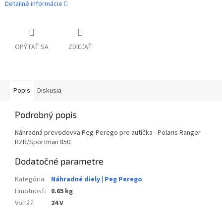
Detailné informácie
OPÝTAŤ SA
ZDIEĽAŤ
Popis
Diskusia
Podrobný popis
Náhradná prevodovka Peg-Perego pre autíčka - Polaris Ranger
RZR/Sportman 850.
Dodatočné parametre
Kategória
:
Náhradné diely | Peg Perego
Hmotnosť
:
0.65 kg
Voltáž
:
24 V