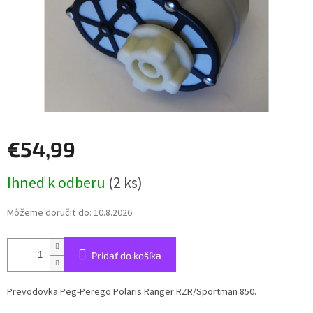
€54,99
Jednotková
Ihneď k odberu
(2 ks)
cena:
Môžeme doručiť do:
10.8.2026
Pridať do košíka
Prevodovka Peg-Perego Polaris Ranger RZR/Sportman 850.