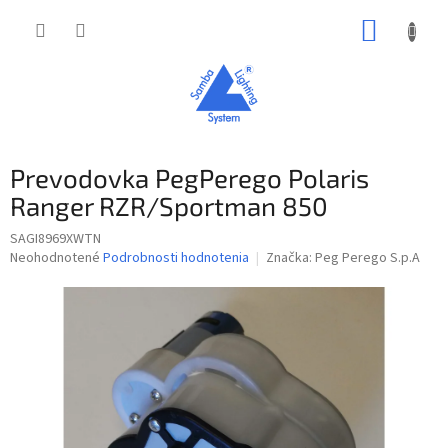
Prejsť
NÁKUP
na
obsah
KOŠÍK
Prevodovka PegPerego Polaris
Ranger RZR/Sportman 850
SAGI8969XWTN
Priemerné
Neohodnotené
Podrobnosti hodnotenia
Značka:
Peg Perego S.p.A
hodnotenie
produktu
je
0,0
z
5
hviezdičiek.